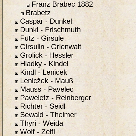
Franz Brabec 1882
Brabetz
Caspar - Dunkel
Dunkl - Frischmuth
Fütz - Girsule
Girsulin - Grienwalt
Grolick - Hessler
Hladky - Kindel
Kindl - Lenicek
Lenicžek - Mauß
Mauss - Pavelec
Paweletz - Reinberger
Richter - Seidl
Sewald - Theimer
Thyri - Weida
Wolf - Zelfl