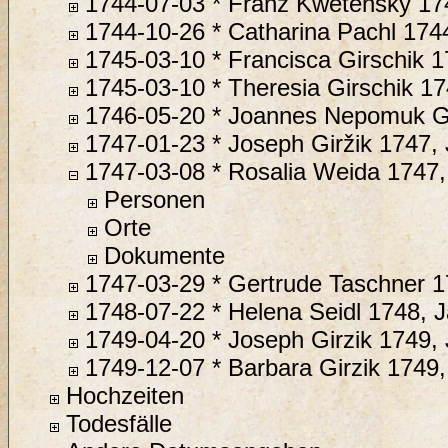
1744-07-03 * Franz Kwetensky 17
1744-10-26 * Catharina Pachl 174
1745-03-10 * Francisca Girschik 1
1745-03-10 * Theresia Girschik 17
1746-05-20 * Joannes Nepomuk Gi
1747-01-23 * Joseph Giržik 1747, 
1747-03-08 * Rosalia Weida 1747,
Personen
Orte
Dokumente
1747-03-29 * Gertrude Taschner 1
1748-07-22 * Helena Seidl 1748, J
1749-04-20 * Joseph Girzik 1749, 
1749-12-07 * Barbara Girzik 1749,
Hochzeiten
Todesfälle