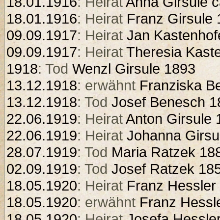
18.01.1916
: Heirat
Anna Girsule c
18.01.1916
: Heirat
Franz Girsule
09.09.1917
: Heirat
Jan Kastenhof
09.09.1917
: Heirat
Theresia Kast
1918
: Tod
Wenzl Girsule 1893
13.12.1918
: erwähnt
Franziska B
13.12.1918
: Tod
Josef Benesch 1
22.06.1919
: Heirat
Anton Girsule
22.06.1919
: Heirat
Johanna Girsu
28.07.1919
: Tod
Maria Ratzek 18
02.09.1919
: Tod
Josef Ratzek 18
18.05.1920
: Heirat
Franz Hessler
18.05.1920
: erwähnt
Franz Hessl
18.05.1920
: Heirat
Josefa Hessle