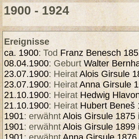
1900 - 1924
Ereignisse
ca. 1900
: Tod
Franz Benesch 185
08.04.1900
: Geburt
Walter Bernh
23.07.1900
: Heirat
Alois Girsule 
23.07.1900
: Heirat
Anna Girsule 
21.10.1900
: Heirat
Hedwig Hlavo
21.10.1900
: Heirat
Hubert Beneš
1901
: erwähnt
Alois Girsule 1875
1901
: erwähnt
Alois Girsule 1899
1901
: erwähnt
Anna Girsule 1876