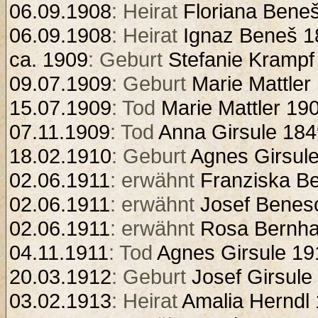
06.09.1908
: Heirat
Floriana Bene
06.09.1908
: Heirat
Ignaz Beneš 1
ca. 1909
: Geburt
Stefanie Krampf
09.07.1909
: Geburt
Marie Mattler
15.07.1909
: Tod
Marie Mattler 19
07.11.1909
: Tod
Anna Girsule 184
18.02.1910
: Geburt
Agnes Girsul
02.06.1911
: erwähnt
Franziska B
02.06.1911
: erwähnt
Josef Benes
02.06.1911
: erwähnt
Rosa Bernha
04.11.1911
: Tod
Agnes Girsule 19
20.03.1912
: Geburt
Josef Girsule
03.02.1913
: Heirat
Amalia Herndl