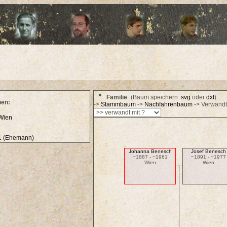
Familie
(Baum speichern:
svg
oder
dxf
)
ben:
->
Stammbaum
->
Nachfahrenbaum
-> Verwandt
Wien
91 (Ehemann)
Johanna Benesch
Josef Benesch
~1887 - ~1961
~1891 - ~1977
Wien
Wien