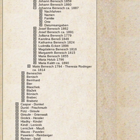
Johann Benesch 1859
Johann Benesch 1860
Johanna Benesch ca. 1887
Nachfahren
Namen
Familie
Orte
Datumsangaben
Josef Benesch 1862
Josef Benesch ca. 1891
Julliana Benesch 1779
Karolina Beneš 1846
Katharina Benesch 1824
Ludmilla Eckert 1896
Magdalena Benesch 1816
Margareth Benesch 1815
Maria Benesch 1855
Maria Holub 1796
Maria Kalith ca. 1890
Matis Benesch 1794 - Theresia Rodinger
ca. 1814
Beneschin
Benisch
Bernhard
Bier
Blaschek
Blažek
Bönisch
Brabec
Brabetz
Caspar - Dunkel
Dunkl - Frischmuth
Fütz - Girsule
Girsulin - Grienwalt
Grolick - Hessler
Hladky - Kindel
Kindl - Lenicek
Lenicžek - Mauß
Mauss - Pavelec
Paweletz - Reinberger
Richter - Seidl