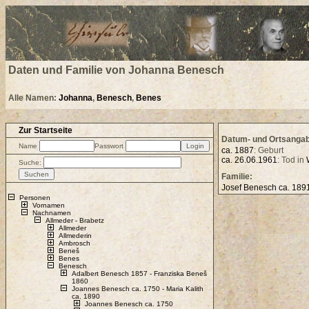
.
Daten und Familie von Johanna Benesch
Alle Namen:
Johanna
,
Benesch
,
Benes
Zur Startseite
Datum- und Ortsanga
Name
Passwort
ca. 1887
: Geburt
ca. 26.06.1961
: Tod in
Suche:
Familie:
Josef Benesch ca. 18
Personen
Vornamen
Nachnamen
Allmeder - Brabetz
Allmeder
Allmederin
Ambrosch
Beneš
Benes
Benesch
Adalbert Benesch 1857 - Franziska Beneš
1860
Joannes Benesch ca. 1750 - Maria Kalith
ca. 1890
Joannes Benesch ca. 1750