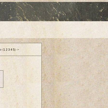
e (
1
2
3
4
5
) ->