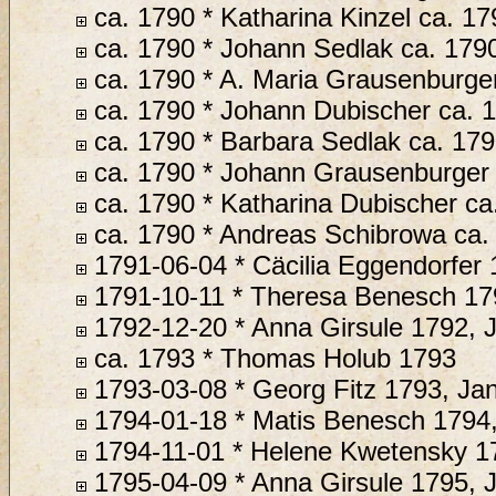
ca. 1790 * Katharina Kinzel ca. 17
ca. 1790 * Johann Sedlak ca. 179
ca. 1790 * A. Maria Grausenburger
ca. 1790 * Johann Dubischer ca. 
ca. 1790 * Barbara Sedlak ca. 17
ca. 1790 * Johann Grausenburger
ca. 1790 * Katharina Dubischer ca
ca. 1790 * Andreas Schibrowa ca.
1791-06-04 * Cäcilia Eggendorfer 
1791-10-11 * Theresa Benesch 179
1792-12-20 * Anna Girsule 1792, 
ca. 1793 * Thomas Holub 1793
1793-03-08 * Georg Fitz 1793, Ja
1794-01-18 * Matis Benesch 1794,
1794-11-01 * Helene Kwetensky 1
1795-04-09 * Anna Girsule 1795, 