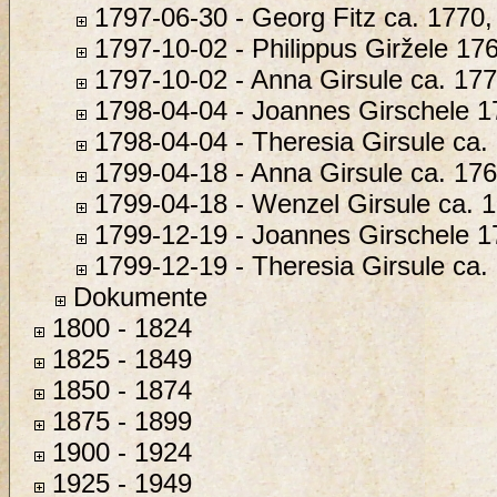
1797-06-30 - Georg Fitz ca. 1770,
1797-10-02 - Philippus Giržele 17
1797-10-02 - Anna Girsule ca. 177
1798-04-04 - Joannes Girschele 1
1798-04-04 - Theresia Girsule ca.
1799-04-18 - Anna Girsule ca. 176
1799-04-18 - Wenzel Girsule ca. 
1799-12-19 - Joannes Girschele 1
1799-12-19 - Theresia Girsule ca.
Dokumente
1800 - 1824
1825 - 1849
1850 - 1874
1875 - 1899
1900 - 1924
1925 - 1949