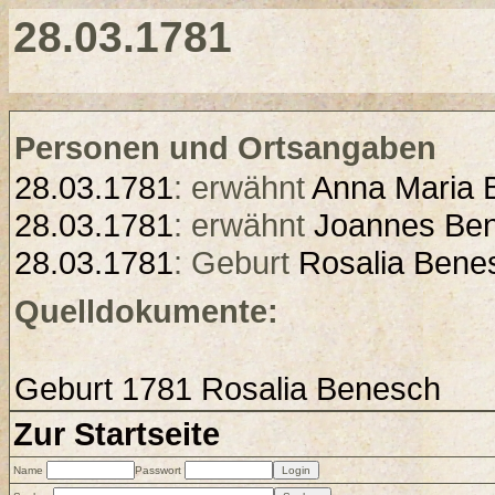
28.03.1781
Personen und Ortsangaben
28.03.1781
: erwähnt
Anna Maria 
28.03.1781
: erwähnt
Joannes Ben
28.03.1781
: Geburt
Rosalia Bene
Quelldokumente:
Geburt 1781 Rosalia Benesch
Zur Startseite
Name
Passwort